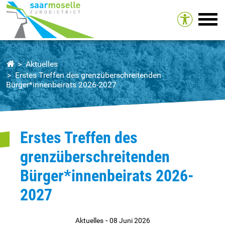
Tog
Aktuelles
Erstes Treffen des grenzüberschreitenden
Bürger*innenbeirats 2026-2027
Erstes Treffen des
grenzüberschreitenden
Bürger*innenbeirats 2026-
2027
-
Aktuelles
08 Juni 2026