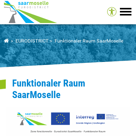
Tog
EURODISTRICT
Funktionaler Raum SaarMoselle
Funktionaler Raum
SaarMoselle