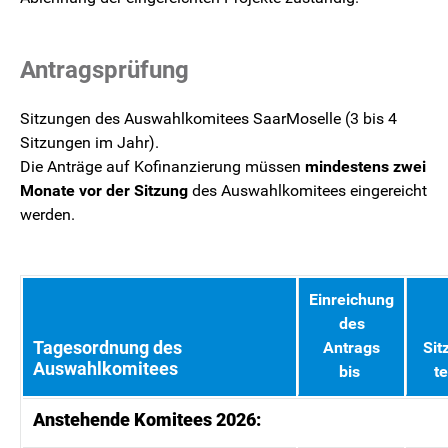
Antragsprüfung
Sitzungen des Auswahlkomitees SaarMoselle (3 bis 4
Sitzungen im Jahr).
Die Anträge auf Kofinanzierung müssen
mindestens zwei
Monate vor der Sitzung
des Auswahlkomitees eingereicht
werden.
Einreichung
des
Tagesordnung des
Antrags
Sit
Auswahlkomitees
bis
t
Anstehende Komitees 2026: