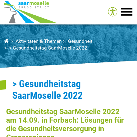
Tog
Aktivitäten & Themen
Gesundheit
> Gesundheitstag SaarMoselle 2022
> Gesundheitstag
SaarMoselle 2022
Gesundheitstag SaarMoselle 2022
am 14.09. in Forbach: Lösungen für
die Gesundheitsversorgung in