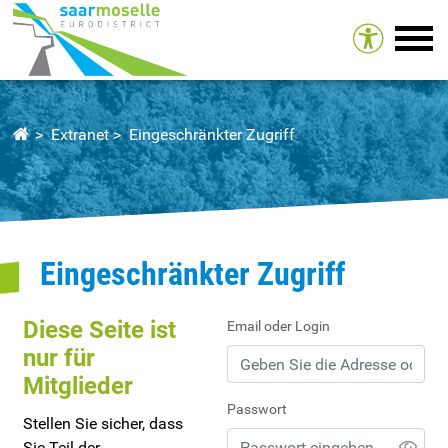
Tog
Extranet
Eingeschränkter Zugriff
Eingeschränkter Zugriff
Diese Seite ist
Email oder Login
nur für
Mitglieder
Passwort
Stellen Sie sicher, dass
Sie Teil der