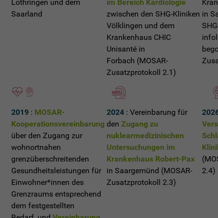
Lothringen und dem
im Bereich Kardiologie
Kran
Saarland
zwischen den SHG-Kliniken
in S
Völklingen und dem
SHG-
Krankenhaus CHIC
info
Unisanté in
beg
Forbach (MOSAR-
Zus
Zusatzprotokoll 2.1)
2019
:
MOSAR-
2024
: Vereinbarung für
202
Kooperationsvereinbarung
den
Zugang zu
Vers
über den Zugang zur
nuklearmedizinischen
Schl
wohnortnahen
Untersuchungen im
Klin
grenzüberschreitenden
Krankenhaus Robert-Pax
(MOS
Gesundheitsleistungen für
in Saargemünd (MOSAR-
2.4)
Einwohner*innen des
Zusatzprotokoll 2.3)
Grenzraums entsprechend
dem festgestellten
Bedarf, und
Vereinbarung