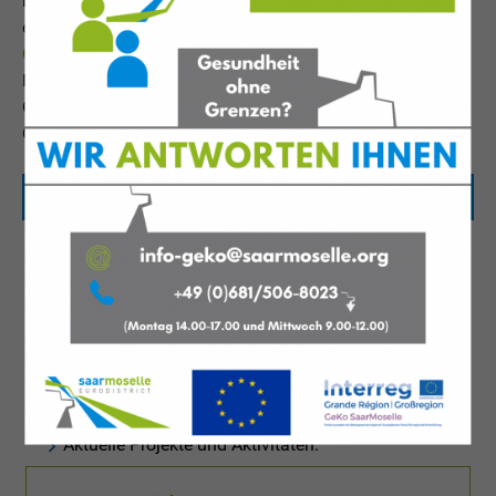
la Moselle gemeinsam mit dem Eurodistrict SaarMoselle
das
deutsch-französische Bündnis für eine
Gesundheitsversorgung ohne Grenze
, um ihre Kräfte im
Hinblick auf einen leichteren Zugang zur
Gesundheitsversorgung für die Bevölkerung in
Grenzregionen zu bündeln.
Entdecken Sie die verschiedenen Projekte und
Aktivitäten im Bereich Gesundheit:
Vergangene Projekte:
Projekt GeKo SaarMoselle (2020-2022)
Projekt COSAN (2019-2022)
Aktuelle Projekte und Aktivitäten: