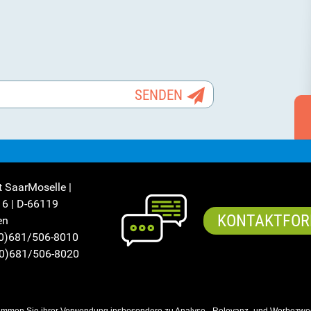
t SaarMoselle |
16 | D-66119
KONTAKTFOR
en
(0)681/506-8010
(0)681/506-8020