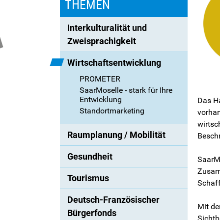
THEMEN
Interkulturalität und 
Zweisprachigkeit
Wirtschaftsentwicklung
PROMETER
SaarMoselle - stark für Ihre
Entwicklung
Das Ha
Standortmarketing
vorhan
wirtsc
Raumplanung / Mobilität
Beschr
Gesundheit
SaarMo
Zusamm
Tourismus
Schaff
Deutsch-Französischer 
Mit de
Bürgerfonds
Sichtb