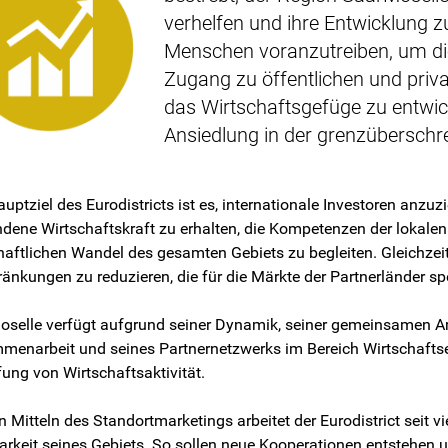
verhelfen und ihre Entwicklung 
Menschen voranzutreiben, um die
Zugang zu öffentlichen und privat
das Wirtschaftsgefüge zu entwi
Ansiedlung in der grenzüberschr
uptziel des Eurodistricts ist es, internationale Investoren anzuz
dene Wirtschaftskraft zu erhalten, die Kompetenzen der lokalen
haftlichen Wandel des gesamten Gebiets zu begleiten. Gleichzeitig
änkungen zu reduzieren, die für die Märkte der Partnerländer spe
selle verfügt aufgrund seiner Dynamik, seiner gemeinsamen Am
enarbeit und seines Partnernetzwerks im Bereich Wirtschaftsen
ung von Wirtschaftsaktivität.
n Mitteln des Standortmarketings arbeitet der Eurodistrict seit vi
arkeit seines Gebiets. So sollen neue Kooperationen entstehen 