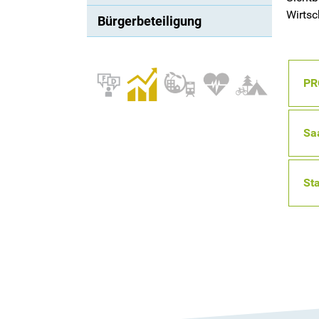
Wirtsc
Bürgerbeteiligung
PR
Saa
St