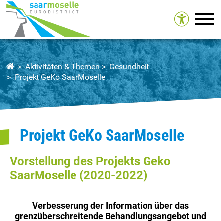
Tog
Aktivitäten & Themen
Gesundheit
Projekt GeKo SaarMoselle
Projekt GeKo SaarMoselle
Vorstellung des Projekts Geko
SaarMoselle (2020-2022)
Verbesserung der Information über das
grenzüberschreitende Behandlungsangebot und