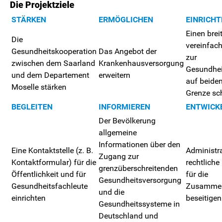
Die Projektziele
STÄRKEN
ERMÖGLICHEN
EINRICHT
Einen brei
Die
vereinfac
Gesundheitskooperation
Das Angebot der
zur
zwischen dem Saarland
Krankenhausversorgung
Gesundhei
und dem Departement
erweitern
auf beiden
Moselle stärken
Grenze sc
BEGLEITEN
INFORMIEREN
ENTWICK
Der Bevölkerung
allgemeine
Informationen über den
Eine Kontaktstelle (z. B.
Administr
Zugang zur
Kontaktformular) für die
rechtliche
grenzüberschreitenden
Öffentlichkeit und für
für die
Gesundheitsversorgung
Gesundheitsfachleute
Zusammen
und die
einrichten
beseitigen
Gesundheitssysteme in
Deutschland und