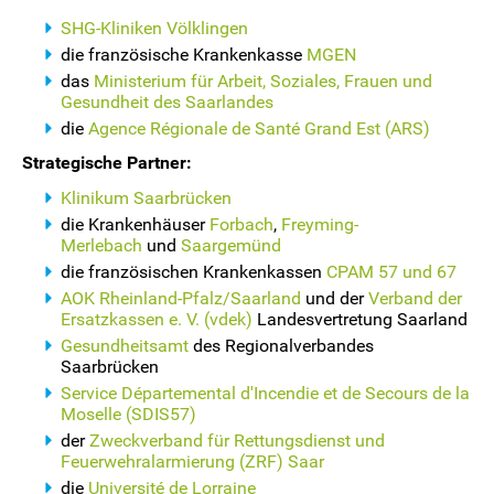
SHG-Kliniken Völklingen
die französische Krankenkasse
MGEN
das
Ministerium für Arbeit, Soziales, Frauen und
Gesundheit des Saarlandes
die
Agence Régionale de Santé Grand Est (ARS)
Strategische Partner:
Klinikum Saarbrücken
die Krankenhäuser
Forbach
,
Freyming-
Merlebach
und
Saargemünd
die französischen Krankenkassen
CPAM 57 und 67
AOK Rheinland-Pfalz/Saarland
und der
Verband der
Ersatzkassen e. V. (vdek)
Landesvertretung Saarland
Gesundheitsamt
des Regionalverbandes
Saarbrücken
Service Départemental d'Incendie et de Secours de la
Moselle (SDIS57)
der
Zweckverband für Rettungsdienst und
Feuerwehralarmierung (ZRF) Saar
die
Université de Lorraine