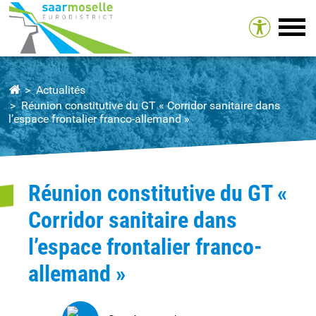
Tog
Actualités
Réunion constitutive du GT « Corridor sanitaire dans
l’espace frontalier franco-allemand »
Réunion constitutive du GT «
Corridor sanitaire dans
l’espace frontalier franco-
allemand »