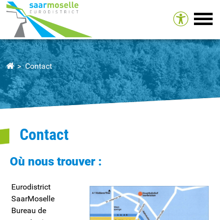
Tog
Contact
Contact
Où nous trouver :
Eurodistrict
SaarMoselle
Bureau de