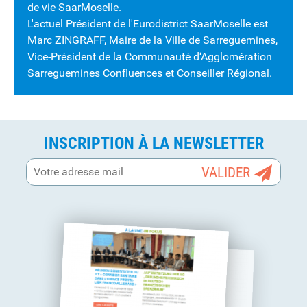
de vie SaarMoselle.
L'actuel Président de l'Eurodistrict SaarMoselle est
Marc ZINGRAFF
, Maire de la Ville de Sarreguemines,
Vice-Président de la Communauté d‘Agglomération
Sarreguemines Confluences et Conseiller Régional.
INSCRIPTION À LA NEWSLETTER