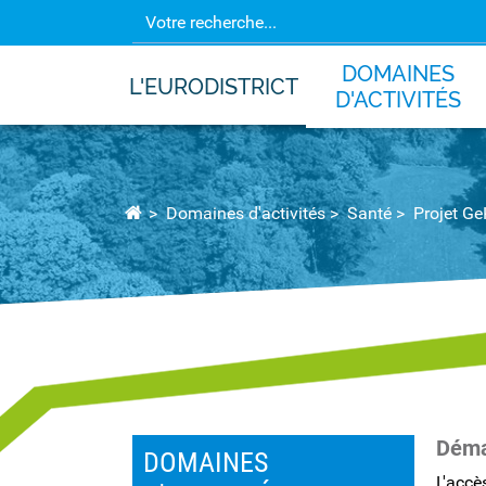
DOMAINES
L'EURODISTRICT
D'ACTIVITÉS
Domaines d'activités
Santé
Projet G
Déma
DOMAINES
L'accè