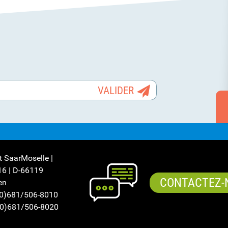
ct SaarMoselle |
16 | D-66119
CONTACTEZ-
en
(0)681/506-8010
(0)681/506-8020