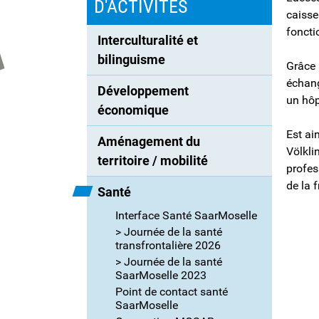
D'ACTIVITÉS
caisse
foncti
Interculturalité et 
bilinguisme
Grâce 
échang
Développement 
un hôp
économique
Est ai
Aménagement du 
Völkli
territoire / mobilité
profes
de la f
Santé
Interface Santé SaarMoselle
> Journée de la santé
transfrontalière 2026
> Journée de la santé
SaarMoselle 2023
Point de contact santé
SaarMoselle