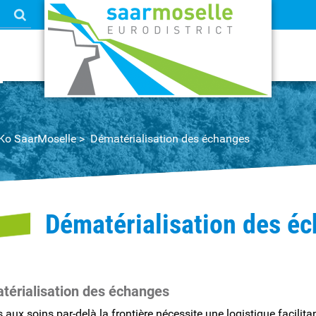
eKo SaarMoselle
Dématérialisation des échanges
Dématérialisation des é
térialisation des échanges
s aux soins par-delà la frontière nécessite une logistique facilit