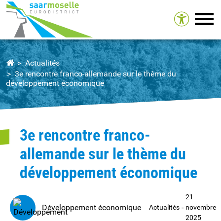
Tog
Actualités
3e rencontre franco-allemande sur le thème du
développement économique
3e rencontre franco-
allemande sur le thème du
développement économique
21
Développement économique
-
Actualités
novembre
2025