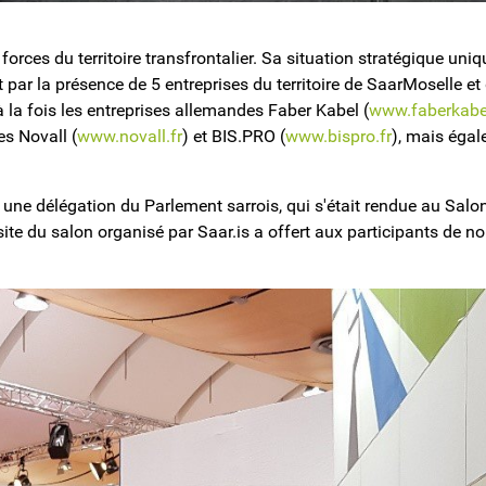
s forces du territoire transfrontalier. Sa situation stratégique u
par la présence de 5 entreprises du territoire de SaarMoselle 
 à la fois les entreprises allemandes Faber Kabel (
www.faberkabe
es Novall (
www.novall.fr
) et BIS.PRO (
www.bispro.fr
), mais égal
li une délégation du Parlement sarrois, qui s'était rendue au Salo
ite du salon organisé par Saar.is a offert aux participants de 