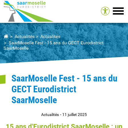
Tog
Actualités
Actualités
SaarMoselle Fest - 15 ans du GECT Eurodistrict
SaarMoselle
SaarMoselle Fest - 15 ans du
GECT Eurodistrict
SaarMoselle
-
Actualités
11 juillet 2025
15 ans d'Eurodistrict SaarMoselle : un