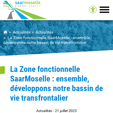
Tog
Actualités
Actualités
La Zone fonctionnelle SaarMoselle : ensemble,
développons notre bassin de vie transfrontalier
La Zone fonctionnelle
SaarMoselle : ensemble,
développons notre bassin de
vie transfrontalier
-
Actualités
21 juillet 2023