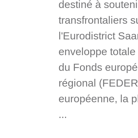
destiné à souteni
transfrontaliers su
l'Eurodistrict Sa
enveloppe totale 
du Fonds europé
régional (FEDER)
européenne, la 
...