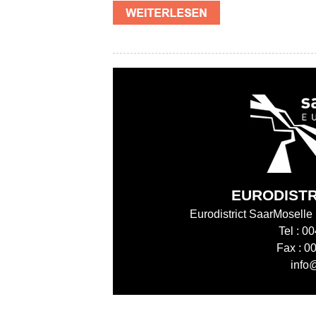
EURODIST
Eurodistrict SaarMoselle
Tel : 0
Fax : 0
info